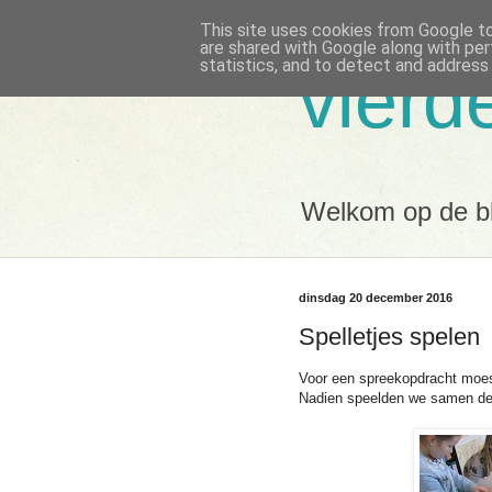
This site uses cookies from Google to 
are shared with Google along with per
statistics, and to detect and address
vierd
Welkom op de bl
dinsdag 20 december 2016
Spelletjes spelen
Voor een spreekopdracht moest
Nadien speelden we samen deze