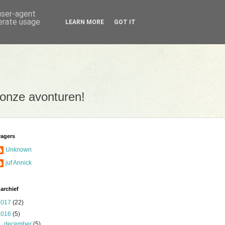
 user-agent
nerate usage
LEARN MORE
GOT IT
 onze avonturen!
ragers
Unknown
juf Annick
archief
2017
(22)
2016
(5)
▼
december
(5)