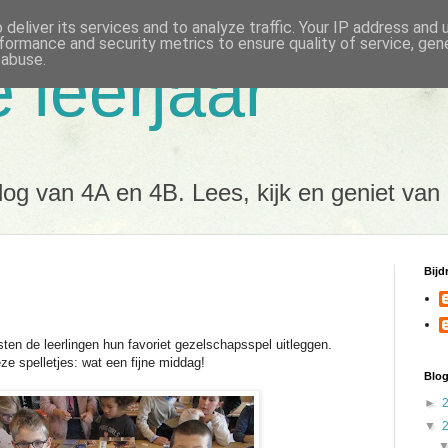
deliver its services and to analyze traffic. Your IP address and
formance and security metrics to ensure quality of service, ge
 abuse.
e leerjaar
og van 4A en 4B. Lees, kijk en geniet van
Bijd
en de leerlingen hun favoriet gezelschapsspel uitleggen.
 spelletjes: wat een fijne middag!
Blog
►
▼