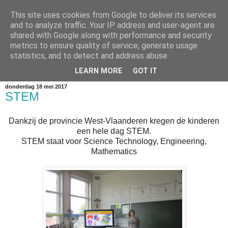
This site uses cookies from Google to deliver its services
vierde leerjaar
and to analyze traffic. Your IP address and user-agent are
shared with Google along with performance and security
metrics to ensure quality of service, generate usage
Welkom op de blog van 4A en 4B. Lees, kijk en geniet van
statistics, and to detect and address abuse.
onze avonturen!
LEARN MORE
GOT IT
donderdag 18 mei 2017
STEM
Dankzij de provincie West-Vlaanderen kregen de kinderen
een hele dag STEM.
STEM staat voor Science Technology, Engineering,
Mathematics