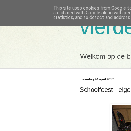
This site uses cookies from Google to 
are shared with Google along with per
statistics, and to detect and address
vierd
Welkom op de bl
maandag 24 april 2017
Schoolfeest - ei