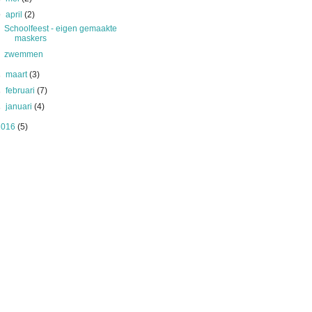
▼
april
(2)
Schoolfeest - eigen gemaakte
maskers
zwemmen
►
maart
(3)
►
februari
(7)
►
januari
(4)
2016
(5)