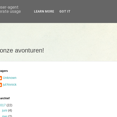
 user-agent
nerate usage
LEARN MORE
GOT IT
 onze avonturen!
ragers
Unknown
juf Annick
archief
2017
(22)
►
juni
(4)
►
mei
(2)