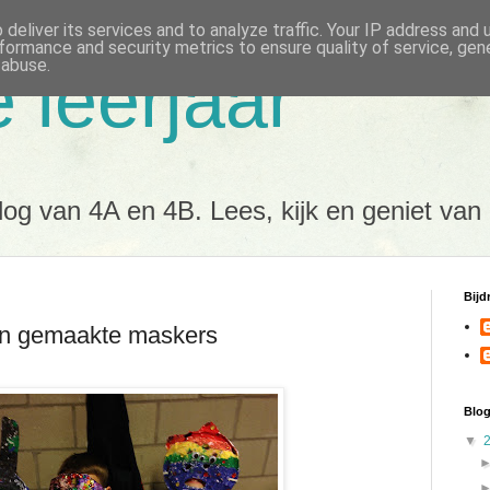
deliver its services and to analyze traffic. Your IP address and
formance and security metrics to ensure quality of service, ge
 abuse.
e leerjaar
og van 4A en 4B. Lees, kijk en geniet van
Bijd
gen gemaakte maskers
Blog
▼