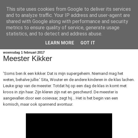
This site uses cookies from Google to deliver its services
vierde leerjaar
and to analyze traffic. Your IP address and user-agent are
shared with Google along with performance and security
metrics to ensure quality of service, generate usage
Welkom op de blog van 4A en 4B. Lees, kijk en geniet van
statistics, and to detect and address abuse.
onze avonturen!
LEARN MORE
GOT IT
woensdag 1 februari 2017
Meester Kikker
'Soms ben ik een kikker. Dat is mijn supergeheim. Niemand mag het
weten, behalve jullie.' Sita, Wouter en de andere kinderen in de klas lachen.
Leuke grap van de meester. Totdat hij op een dag de klas in komt met
kroos in zijn haar. Zijn kleren zijn nat en gescheurd. De meester is
aangevallen door een ooievaar, zegt hij… Het is het begin van een
komisch, maar ook spannend avontuur.