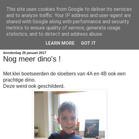
This site uses cookies from Google to deliver its services
vierde leerjaar
and to analyze traffic. Your IP address and user-agent are
shared with Google along with performance and security
metrics to ensure quality of service, generate usage
Welkom op de blog van 4A en 4B. Lees, kijk en geniet van
statistics, and to detect and address abuse.
onze avonturen!
LEARN MORE
GOT IT
donderdag 26 januari 2017
Nog meer dino's !
Met klei boetseerden de sloebers van 4A en 4B ook een
prachtige dino.
Deze werd ook geschilderd.